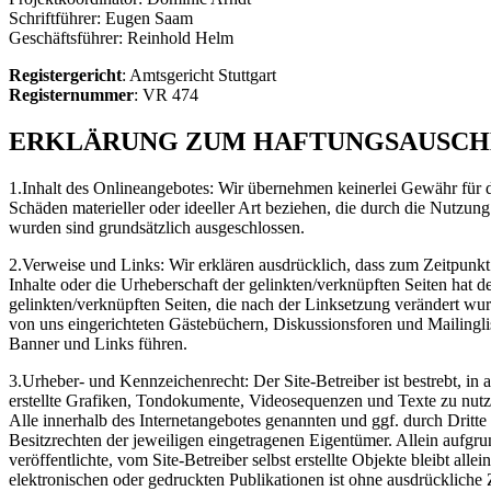
Schriftführer: Eugen Saam
Geschäftsführer: Reinhold Helm
Registergericht
: Amtsgericht Stuttgart
Registernummer
: VR 474
ERKLÄRUNG ZUM HAFTUNGSAUSCH
1.Inhalt des Onlineangebotes: Wir übernehmen keinerlei Gewähr für die
Schäden materieller oder ideeller Art beziehen, die durch die Nutzu
wurden sind grundsätzlich ausgeschlossen.
2.Verweise und Links: Wir erklären ausdrücklich, dass zum Zeitpunkt d
Inhalte oder die Urheberschaft der gelinkten/verknüpften Seiten hat der
gelinkten/verknüpften Seiten, die nach der Linksetzung verändert wurd
von uns eingerichteten Gästebüchern, Diskussionsforen und Mailinglist
Banner und Links führen.
3.Urheber- und Kennzeichenrecht: Der Site-Betreiber ist bestrebt, i
erstellte Grafiken, Tondokumente, Videosequenzen und Texte zu nutz
Alle innerhalb des Internetangebotes genannten und ggf. durch Drit
Besitzrechten der jeweiligen eingetragenen Eigentümer. Allein aufgru
veröffentlichte, vom Site-Betreiber selbst erstellte Objekte bleibt 
elektronischen oder gedruckten Publikationen ist ohne ausdrückliche 