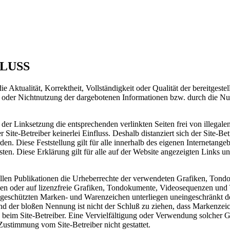
LUSS
 Aktualität, Korrektheit, Vollständigkeit oder Qualität der bereitgest
ng oder Nichtnutzung der dargebotenen Informationen bzw. durch die Nu
er Linksetzung die entsprechenden verlinkten Seiten frei von illegalen
 Site-Betreiber keinerlei Einfluss. Deshalb distanziert sich der Site-Bet
en. Diese Feststellung gilt für alle innerhalb des eigenen Internetang
en. Diese Erklärung gilt für alle auf der Website angezeigten Links und
n allen Publikationen die Urheberrechte der verwendeten Grafiken, Ton
en oder auf lizenzfreie Grafiken, Tondokumente, Videosequenzen und 
te geschützten Marken- und Warenzeichen unterliegen uneingeschränkt
nd der bloßen Nennung ist nicht der Schluß zu ziehen, dass Markenzeic
allein beim Site-Betreiber. Eine Vervielfältigung oder Verwendung solc
Zustimmung vom Site-Betreiber nicht gestattet.